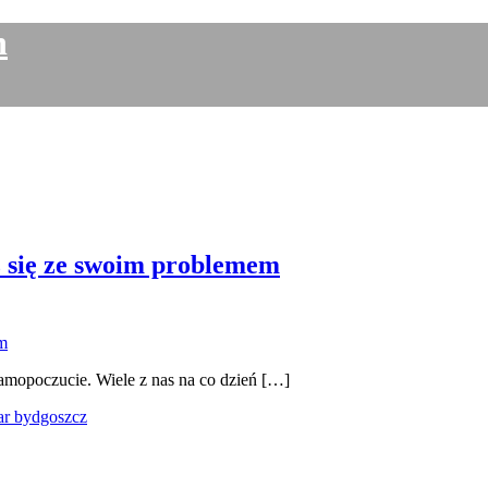
h
 się ze swoim problemem
 samopoczucie. Wiele z nas na co dzień […]
par bydgoszcz