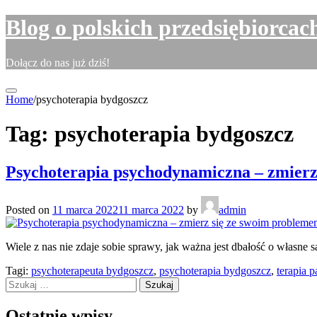
Skip
Blog o polskich przedsiębiorcac
to
content
Dołącz do nas już dziś!
Home
/
psychoterapia bydgoszcz
Tag:
psychoterapia bydgoszcz
Psychoterapia psychodynamiczna – zmierz
Posted on
11 marca 2022
11 marca 2022
by
admin
Wiele z nas nie zdaje sobie sprawy, jak ważna jest dbałość o własne
Tagi:
psychoterapeuta bydgoszcz
,
psychoterapia bydgoszcz
,
terapia 
Szukaj:
Ostatnie wpisy