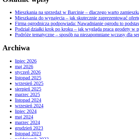
Mieszkania na sprzedaż w Barcinie – dlaczego warto zamieszka
Mieszkania do wynajęcia – jak skutecznie zaprezentować ofert
Firma ogrodnicza podpowiada: Nawadnianie ogrodu to podsta
Podział działki krok po kroku – jak wygląda praca geodety w 
Podróże tematyczne – sposób na niezapomniane wczasy dla se
Archiwa
lipiec 2026
maj 2026
styczeń 2026
listopad 2025
wrzesień 2025
sierpień 2025
marzec 2025
listopad 2024
wrzesień 2024
lipiec 2024
maj 2024
marzec 2024
grudzień 2023
listopad 2023