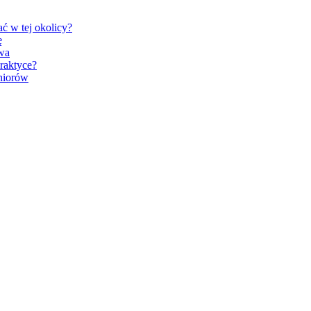
ć w tej okolicy?
ę
wa
praktyce?
niorów