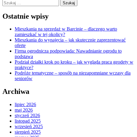
Szukaj:
Ostatnie wpisy
Mieszkania na sprzedaż w Barcinie – dlaczego warto
zamieszkać w tej okolicy?
Mieszkania do wynajęcia – jak skutecznie zaprezentować
ofertę
Firma ogrodnicza podpowiada: Nawadnianie ogrodu to
podstawa
Podział działki krok po kroku – jak wygląda praca geodety w
praktyce?
Podróże tematyczne – sposób na niezapomniane wczasy dla
seniorów
Archiwa
lipiec 2026
maj 2026
styczeń 2026
listopad 2025
wrzesień 2025
sierpień 2025