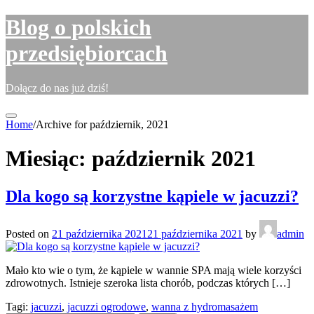
Skip
Blog o polskich
to
content
przedsiębiorcach
Dołącz do nas już dziś!
Home
/
Archive for październik, 2021
Miesiąc:
październik 2021
Dla kogo są korzystne kąpiele w jacuzzi?
Posted on
21 października 2021
21 października 2021
by
admin
Mało kto wie o tym, że kąpiele w wannie SPA mają wiele korzyści
zdrowotnych. Istnieje szeroka lista chorób, podczas których […]
Tagi:
jacuzzi
,
jacuzzi ogrodowe
,
wanna z hydromasażem