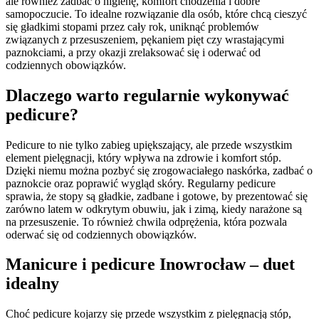
ale również zadbać o higienę, komfort chodzenia i dobre
samopoczucie. To idealne rozwiązanie dla osób, które chcą cieszyć
się gładkimi stopami przez cały rok, uniknąć problemów
związanych z przesuszeniem, pękaniem pięt czy wrastającymi
paznokciami, a przy okazji zrelaksować się i oderwać od
codziennych obowiązków.
Dlaczego warto regularnie wykonywać
pedicure?
Pedicure to nie tylko zabieg upiększający, ale przede wszystkim
element pielęgnacji, który wpływa na zdrowie i komfort stóp.
Dzięki niemu można pozbyć się zrogowaciałego naskórka, zadbać o
paznokcie oraz poprawić wygląd skóry. Regularny pedicure
sprawia, że stopy są gładkie, zadbane i gotowe, by prezentować się
zarówno latem w odkrytym obuwiu, jak i zimą, kiedy narażone są
na przesuszenie. To również chwila odprężenia, która pozwala
oderwać się od codziennych obowiązków.
Manicure i pedicure Inowrocław – duet
idealny
Choć pedicure kojarzy się przede wszystkim z pielęgnacją stóp,