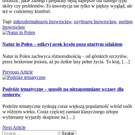
doradzić, jakie zabiegi i preparaty będą najlepsze dla danego typu
skóry czy problemów. To inwestycja nie tylko w piękny wygląd, ale
też w codzienny komfort.
Tagi:
mikrodermabrazja Inowrocław
,
oxybrazja Inowrocław
,
peeling
Inowrocław
Natur in Polen – odkryj urok kraju poza utartym szlakiem
Natur in Polen zachwyca różnorodnością – od górskich szczytów,
przez bezkresne jeziora, aż po dzikie lasy pełne życia. To kraj, […]
Previous Article
Podróże tematyczne – sposób na niezapomniane wczasy dla
seniorów
Podróże tematyczne zyskują coraz większą popularność wśród osób
w różnym wieku. Coraz częściej zamiast klasycznego urlopu
wybieramy wyjazdy skupione na […]
Next Article
Szukaj: