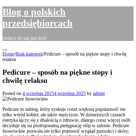
Skip
Blog o polskich
to
content
przedsiębiorcach
Dołącz do nas już dziś!
Home
/
Brak kategorii
/
Pedicure – sposób na piękne stopy i chwilę
relaksu
Pedicure – sposób na piękne stopy i
chwilę relaksu
Posted on
4 września 2025
4 września 2025
by
admin
Pedicure to zabieg, który zyskuje coraz większą popularność nie
tylko wśród kobiet, ale także mężczyzn. W dzisiejszych czasach
estetyka łączy się z dbałością o zdrowie, dlatego coraz więcej osób
decyduje się na profesjonalną pielęgnację stóp w salonie. Pedicure
Inowrocław pozwala nie tylko poprawić wygląd paznokci i skóry,