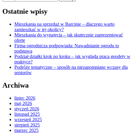
Ostatnie wpisy
Mieszkania na sprzedaż w Barcinie – dlaczego warto
zamieszkać w tej okolicy?
Mieszkania do wynajęcia – jak skutecznie zaprezentować
ofertę
Firma ogrodnicza podpowiada: Nawadnianie ogrodu to
podstawa
Podział działki krok po kroku – jak wygląda praca geodety w
praktyce?
Podróże tematyczne – sposób na niezapomniane wczasy dla
seniorów
Archiwa
lipiec 2026
maj 2026
styczeń 2026
listopad 2025
wrzesień 2025
sierpień 2025
marzec 2025