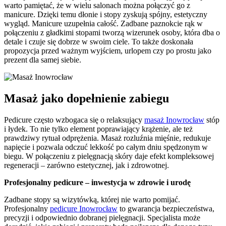
warto pamiętać, że w wielu salonach można połączyć go z
manicure. Dzięki temu dłonie i stopy zyskują spójny, estetyczny
wygląd. Manicure uzupełnia całość. Zadbane paznokcie rąk w
połączeniu z gładkimi stopami tworzą wizerunek osoby, która dba o
detale i czuje się dobrze w swoim ciele. To także doskonała
propozycja przed ważnym wyjściem, urlopem czy po prostu jako
prezent dla samej siebie.
Masaż jako dopełnienie zabiegu
Pedicure często wzbogaca się o relaksujący
masaż Inowrocław
stóp
i łydek. To nie tylko element poprawiający krążenie, ale też
prawdziwy rytuał odprężenia. Masaż rozluźnia mięśnie, redukuje
napięcie i pozwala odczuć lekkość po całym dniu spędzonym w
biegu. W połączeniu z pielęgnacją skóry daje efekt kompleksowej
regeneracji – zarówno estetycznej, jak i zdrowotnej.
Profesjonalny pedicure – inwestycja w zdrowie i urodę
Zadbane stopy są wizytówką, której nie warto pomijać.
Profesjonalny
pedicure Inowrocław
to gwarancja bezpieczeństwa,
precyzji i odpowiednio dobranej pielęgnacji. Specjalista może