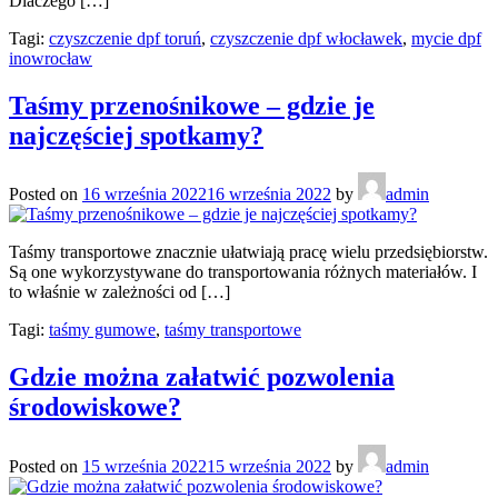
Dlaczego […]
Tagi:
czyszczenie dpf toruń
,
czyszczenie dpf włocławek
,
mycie dpf
inowrocław
Taśmy przenośnikowe – gdzie je
najczęściej spotkamy?
Posted on
16 września 2022
16 września 2022
by
admin
Taśmy transportowe znacznie ułatwiają pracę wielu przedsiębiorstw.
Są one wykorzystywane do transportowania różnych materiałów. I
to właśnie w zależności od […]
Tagi:
taśmy gumowe
,
taśmy transportowe
Gdzie można załatwić pozwolenia
środowiskowe?
Posted on
15 września 2022
15 września 2022
by
admin