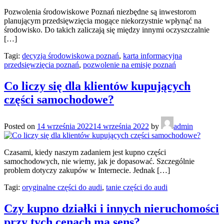
Pozwolenia środowiskowe Poznań niezbędne są inwestorom
planującym przedsięwzięcia mogące niekorzystnie wpłynąć na
środowisko. Do takich zaliczają się między innymi oczyszczalnie
[…]
Tagi:
decyzja środowiskowa poznań
,
karta informacyjna
przedsięwzięcia poznań
,
pozwolenie na emisję poznań
Co liczy się dla klientów kupujących
części samochodowe?
Posted on
14 września 2022
14 września 2022
by
admin
Czasami, kiedy naszym zadaniem jest kupno części
samochodowych, nie wiemy, jak je dopasować. Szczególnie
problem dotyczy zakupów w Internecie. Jednak […]
Tagi:
oryginalne części do audi
,
tanie części do audi
Czy kupno działki i innych nieruchomości
przy tych cenach ma sens?