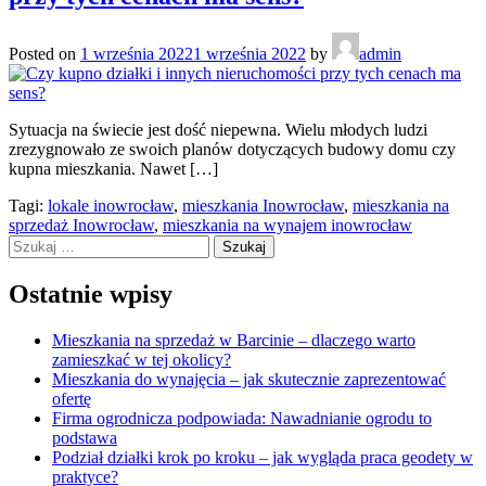
Posted on
1 września 2022
1 września 2022
by
admin
Sytuacja na świecie jest dość niepewna. Wielu młodych ludzi
zrezygnowało ze swoich planów dotyczących budowy domu czy
kupna mieszkania. Nawet […]
Tagi:
lokale inowrocław
,
mieszkania Inowrocław
,
mieszkania na
sprzedaż Inowrocław
,
mieszkania na wynajem inowrocław
Szukaj:
Ostatnie wpisy
Mieszkania na sprzedaż w Barcinie – dlaczego warto
zamieszkać w tej okolicy?
Mieszkania do wynajęcia – jak skutecznie zaprezentować
ofertę
Firma ogrodnicza podpowiada: Nawadnianie ogrodu to
podstawa
Podział działki krok po kroku – jak wygląda praca geodety w
praktyce?