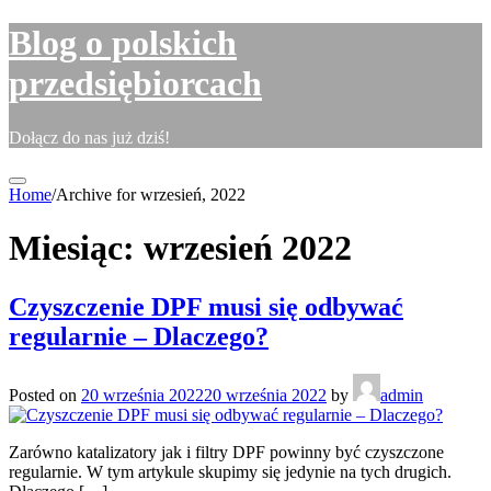
Skip
Blog o polskich
to
content
przedsiębiorcach
Dołącz do nas już dziś!
Home
/
Archive for wrzesień, 2022
Miesiąc:
wrzesień 2022
Czyszczenie DPF musi się odbywać
regularnie – Dlaczego?
Posted on
20 września 2022
20 września 2022
by
admin
Zarówno katalizatory jak i filtry DPF powinny być czyszczone
regularnie. W tym artykule skupimy się jedynie na tych drugich.