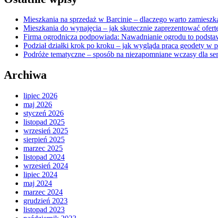
Mieszkania na sprzedaż w Barcinie – dlaczego warto zamieszka
Mieszkania do wynajęcia – jak skutecznie zaprezentować ofert
Firma ogrodnicza podpowiada: Nawadnianie ogrodu to podsta
Podział działki krok po kroku – jak wygląda praca geodety w 
Podróże tematyczne – sposób na niezapomniane wczasy dla se
Archiwa
lipiec 2026
maj 2026
styczeń 2026
listopad 2025
wrzesień 2025
sierpień 2025
marzec 2025
listopad 2024
wrzesień 2024
lipiec 2024
maj 2024
marzec 2024
grudzień 2023
listopad 2023