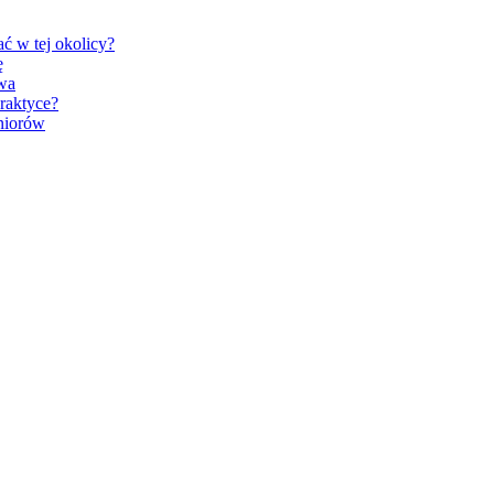
ć w tej okolicy?
ę
wa
praktyce?
niorów