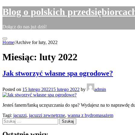
Skip
Blog o polskich przedsiębiorcac
to
content
Dołącz do nas już dziś!
Home
/
Archive for luty, 2022
Miesiąc:
luty 2022
Jak stworzyć własne spa ogrodowe?
Posted on
15 lutego 2022
15 lutego 2022
by
admin
Jesteś fanem/fanką uczęszczania do spa? Wydajesz na to naprawdę du
Tagi:
jacuzzi
,
jacuzzi zewnętrzne
,
wanna z hydromasażem
Szukaj:
Ostatnie wpisy