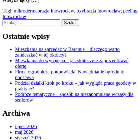
estetyka łączy […]
Tagi:
mikrodermabrazja Inowrocław
,
oxybrazja Inowrocław
,
peeling
Inowrocław
Szukaj:
Ostatnie wpisy
Mieszkania na sprzedaż w Barcinie – dlaczego warto
zamieszkać w tej okolicy?
Mieszkania do wynajęcia – jak skutecznie zaprezentować
ofertę
Firma ogrodnicza podpowiada: Nawadnianie ogrodu to
podstawa
Podział działki krok po kroku – jak wygląda praca geodety w
praktyce?
Podróże tematyczne – sposób na niezapomniane wczasy dla
seniorów
Archiwa
lipiec 2026
maj 2026
styczeń 2026