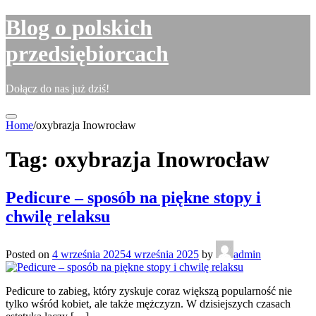
Skip
Blog o polskich
to
content
przedsiębiorcach
Dołącz do nas już dziś!
Home
/
oxybrazja Inowrocław
Tag:
oxybrazja Inowrocław
Pedicure – sposób na piękne stopy i
chwilę relaksu
Posted on
4 września 2025
4 września 2025
by
admin
Pedicure to zabieg, który zyskuje coraz większą popularność nie
tylko wśród kobiet, ale także mężczyzn. W dzisiejszych czasach