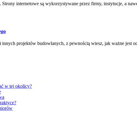
ia. Strony internetowe są wykorzystywane przez firmy, instytucje, a n
ego
cji innych projektów budowlanych, z pewnością wiesz, jak ważne jest 
ć w tej okolicy?
ę
wa
praktyce?
niorów