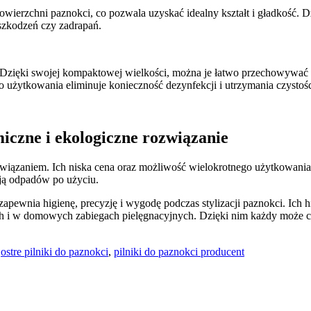
ierzchni paznokci, co pozwala uzyskać idealny kształt i gładkość. Dzi
szkodzeń czy zadrapań.
 Dzięki swojej kompaktowej wielkości, można je łatwo przechowywać 
żytkowania eliminuje konieczność dezynfekcji i utrzymania czystośc
iczne i ekologiczne rozwiązanie
ązaniem. Ich niska cena oraz możliwość wielokrotnego użytkowania spr
ją odpadów po użyciu.
zapewnia higienę, precyzję i wygodę podczas stylizacji paznokci. Ich
h i w domowych zabiegach pielęgnacyjnych. Dzięki nim każdy może ci
,
ostre pilniki do paznokci
,
pilniki do paznokci producent