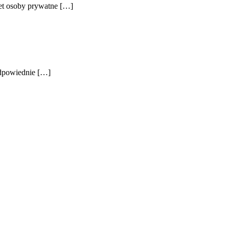
awet osoby prywatne […]
odpowiednie […]