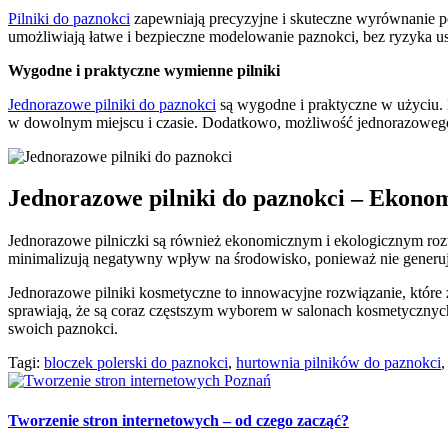
Pilniki do paznokci
zapewniają precyzyjne i skuteczne wyrównanie pow
umożliwiają łatwe i bezpieczne modelowanie paznokci, bez ryzyka u
Wygodne i praktyczne wymienne pilniki
Jednorazowe pilniki do paznokci
są wygodne i praktyczne w użyciu.
w dowolnym miejscu i czasie. Dodatkowo, możliwość jednorazowego u
Jednorazowe pilniki do paznokci – Ekonom
Jednorazowe pilniczki są również ekonomicznym i ekologicznym rozwi
minimalizują negatywny wpływ na środowisko, ponieważ nie generu
Jednorazowe pilniki kosmetyczne to innowacyjne rozwiązanie, które 
sprawiają, że są coraz częstszym wyborem w salonach kosmetycznyc
swoich paznokci.
Tagi:
bloczek polerski do paznokci
,
hurtownia pilników do paznokci
Tworzenie stron internetowych – od czego zacząć?