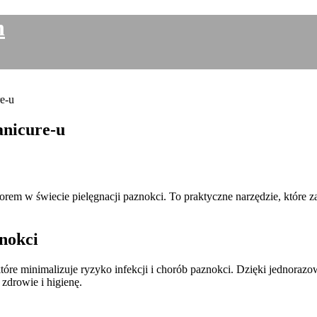
h
e-u
anicure-u
orem w świecie pielęgnacji paznokci. To praktyczne narzędzie, które z
nokci
óre minimalizuje ryzyko infekcji i chorób paznokci. Dzięki jednoraz
 zdrowie i higienę.