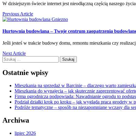
W dzisiejszym świecie internet jest nieodłączną częścią naszego życ
Previous Article
Hurtownia budowlana – Twoje centrum zaopatrzenia budowlan
Jeśli jesteś w trakcie budowy domu, remontu mieszkania czy realiza
Next Article
Szukaj:
Ostatnie wpisy
Mieszkania na sprzedaż w Barcinie – dlaczego warto zamieszka
Mieszkania do wynajęcia – jak skutecznie zaprezentować ofert
Firma ogrodnicza podpowiada: Nawadnianie ogrodu to podsta
Podział działki krok po kroku – jak wygląda praca geodety w 
Podróże tematyczne – sposób na niezapomniane wczasy dla se
Archiwa
lipiec 2026