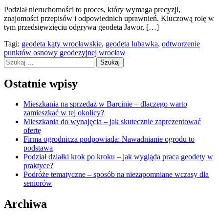
Podział nieruchomości to proces, który wymaga precyzji,
znajomości przepisów i odpowiednich uprawnień. Kluczową rolę w
tym przedsięwzięciu odgrywa geodeta Jawor, […]
Tagi:
geodeta kąty wrocławskie
,
geodeta lubawka
,
odtworzenie
punktów osnowy geodezyjnej wrocław
Szukaj:
Ostatnie wpisy
Mieszkania na sprzedaż w Barcinie – dlaczego warto
zamieszkać w tej okolicy?
Mieszkania do wynajęcia – jak skutecznie zaprezentować
ofertę
Firma ogrodnicza podpowiada: Nawadnianie ogrodu to
podstawa
Podział działki krok po kroku – jak wygląda praca geodety w
praktyce?
Podróże tematyczne – sposób na niezapomniane wczasy dla
seniorów
Archiwa