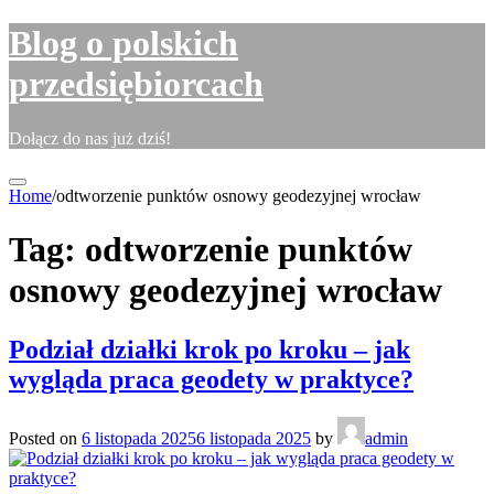
Skip
Blog o polskich
to
content
przedsiębiorcach
Dołącz do nas już dziś!
Home
/
odtworzenie punktów osnowy geodezyjnej wrocław
Tag:
odtworzenie punktów
osnowy geodezyjnej wrocław
Podział działki krok po kroku – jak
wygląda praca geodety w praktyce?
Posted on
6 listopada 2025
6 listopada 2025
by
admin