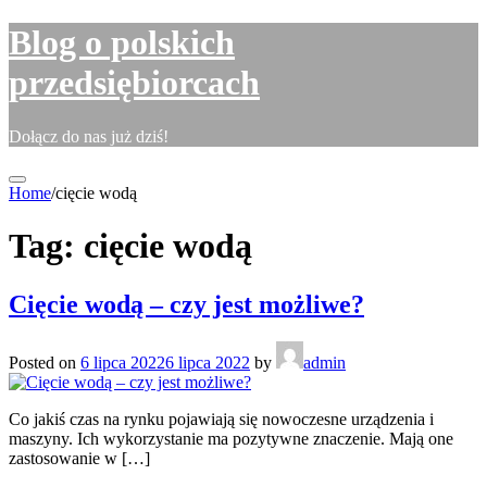
Skip
Blog o polskich
to
content
przedsiębiorcach
Dołącz do nas już dziś!
Home
/
cięcie wodą
Tag:
cięcie wodą
Cięcie wodą – czy jest możliwe?
Posted on
6 lipca 2022
6 lipca 2022
by
admin
Co jakiś czas na rynku pojawiają się nowoczesne urządzenia i
maszyny. Ich wykorzystanie ma pozytywne znaczenie. Mają one
zastosowanie w […]