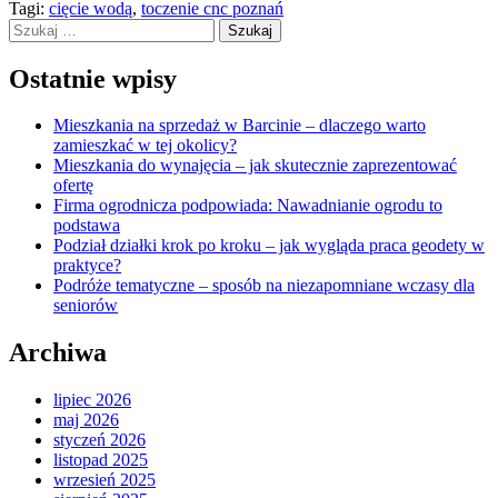
Tagi:
cięcie wodą
,
toczenie cnc poznań
Szukaj:
Ostatnie wpisy
Mieszkania na sprzedaż w Barcinie – dlaczego warto
zamieszkać w tej okolicy?
Mieszkania do wynajęcia – jak skutecznie zaprezentować
ofertę
Firma ogrodnicza podpowiada: Nawadnianie ogrodu to
podstawa
Podział działki krok po kroku – jak wygląda praca geodety w
praktyce?
Podróże tematyczne – sposób na niezapomniane wczasy dla
seniorów
Archiwa
lipiec 2026
maj 2026
styczeń 2026
listopad 2025
wrzesień 2025