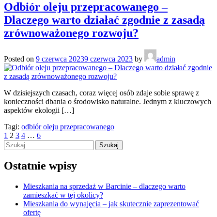
Odbiór oleju przepracowanego –
Dlaczego warto działać zgodnie z zasadą
zrównoważonego rozwoju?
Posted on
9 czerwca 2023
9 czerwca 2023
by
admin
W dzisiejszych czasach, coraz więcej osób zdaje sobie sprawę z
konieczności dbania o środowisko naturalne. Jednym z kluczowych
aspektów ekologii […]
Tagi:
odbiór oleju przepracowanego
Stronicowanie
1
2
3
4
…
6
Szukaj:
wpisów
Ostatnie wpisy
Mieszkania na sprzedaż w Barcinie – dlaczego warto
zamieszkać w tej okolicy?
Mieszkania do wynajęcia – jak skutecznie zaprezentować
ofertę