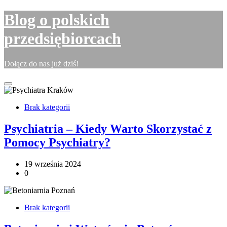
Skip
Blog o polskich
to
content
przedsiębiorcach
Dołącz do nas już dziś!
Brak kategorii
Psychiatria – Kiedy Warto Skorzystać z
Pomocy Psychiatry?
19 września 2024
0
Brak kategorii