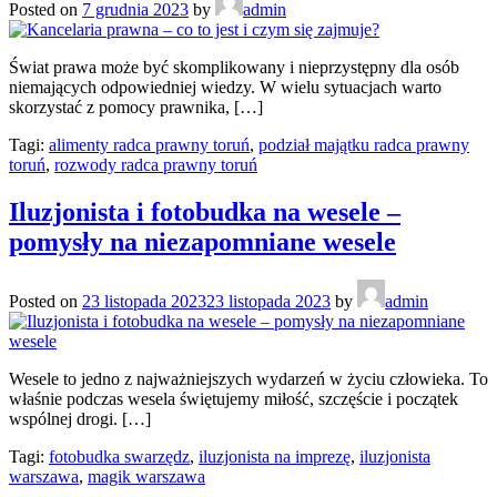
Posted on
7 grudnia 2023
by
admin
Świat prawa może być skomplikowany i nieprzystępny dla osób
niemających odpowiedniej wiedzy. W wielu sytuacjach warto
skorzystać z pomocy prawnika, […]
Tagi:
alimenty radca prawny toruń
,
podział majątku radca prawny
toruń
,
rozwody radca prawny toruń
Iluzjonista i fotobudka na wesele –
pomysły na niezapomniane wesele
Posted on
23 listopada 2023
23 listopada 2023
by
admin
Wesele to jedno z najważniejszych wydarzeń w życiu człowieka. To
właśnie podczas wesela świętujemy miłość, szczęście i początek
wspólnej drogi. […]
Tagi:
fotobudka swarzędz
,
iluzjonista na imprezę
,
iluzjonista
warszawa
,
magik warszawa