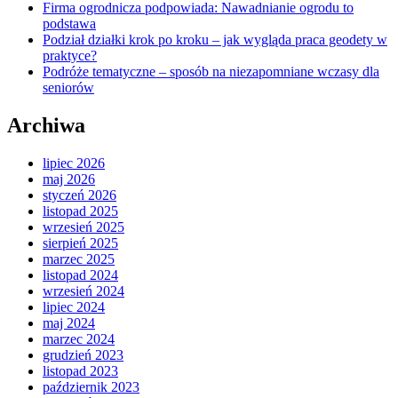
Firma ogrodnicza podpowiada: Nawadnianie ogrodu to
podstawa
Podział działki krok po kroku – jak wygląda praca geodety w
praktyce?
Podróże tematyczne – sposób na niezapomniane wczasy dla
seniorów
Archiwa
lipiec 2026
maj 2026
styczeń 2026
listopad 2025
wrzesień 2025
sierpień 2025
marzec 2025
listopad 2024
wrzesień 2024
lipiec 2024
maj 2024
marzec 2024
grudzień 2023
listopad 2023
październik 2023