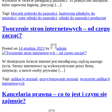
wyborem w świecie pielęgnacji paznokci. To praktyczne narzędzie,
które zapewnia higienę, precyzję […]
Tagi:
bloczek polerski do paznokci
,
hurtownia pilników do
paznokci
,
ostre pilniki do paznokci
,
pilniki do paznokci producent
Tworzenie stron internetowych – od czego
zacząć?
Posted on
14 grudnia 2023
by
admin
W dzisiejszym świecie internet jest nieodłączną częścią naszego
życia. Strony internetowe są wykorzystywane przez firmy,
instytucje, a nawet osoby prywatne […]
Tagi:
aplikacje poznań
,
pozycjonowanie poznań
,
tworzenie aplikacji
internetowych
Kancelaria prawna – co to jest i czym się
zajmuje?