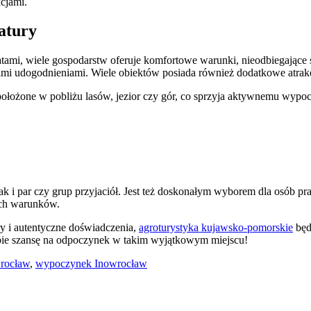
kcjami.
atury
hatami, wiele gospodarstw oferuje komfortowe warunki, nieodbiegając
mi udogodnieniami. Wiele obiektów posiada również dodatkowe atrakcje
 położone w pobliżu lasów, jezior czy gór, co sprzyja aktywnemu wypo
ak i par czy grup przyjaciół. Jest też doskonałym wyborem dla osób pra
ych warunków.
ry i autentyczne doświadczenia,
agroturystyka kujawsko-pomorskie
będ
bie szansę na odpoczynek w takim wyjątkowym miejscu!
wrocław
,
wypoczynek Inowrocław