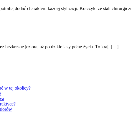
trafią dodać charakteru każdej stylizacji. Kolczyki ze stali chirurgicz
 bezkresne jeziora, aż po dzikie lasy pełne życia. To kraj, […]
ć w tej okolicy?
ę
wa
praktyce?
niorów