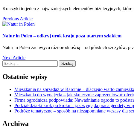
Kolczyki to jeden z najważniejszych elementów biżuteryjnych, które po
Previous Article
Natur in Polen – odkryj urok kraju poza utartym szlakiem
Natur in Polen zachwyca różnorodnością – od górskich szczytów, przez
Next Article
Szukaj:
Ostatnie wpisy
Mieszkania na sprzedaż w Barcinie – dlaczego warto zamieszka
Mieszkania do wynajęcia – jak skutecznie zaprezentować ofert
Firma ogrodnicza podpowiada: Nawadnianie ogrodu to podsta
Podział działki krok po kroku – jak wygląda praca geodety w 
Podróże tematyczne – sposób na niezapomniane wczasy dla se
Archiwa