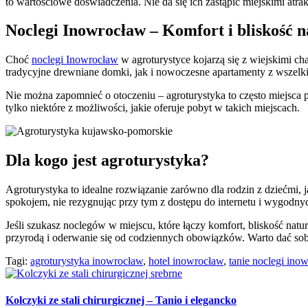
to wartościowe doświadczenia. Nie da się ich zastąpić miejskimi atra
Noclegi Inowrocław – Komfort i bliskość n
Choć
noclegi Inowrocław
w agroturystyce kojarzą się z wiejskimi c
tradycyjne drewniane domki, jak i nowoczesne apartamenty z wszelki
Nie można zapomnieć o otoczeniu – agroturystyka to często miejsca
tylko niektóre z możliwości, jakie oferuje pobyt w takich miejscach.
Dla kogo jest agroturystyka?
Agroturystyka
to idealne rozwiązanie zarówno dla rodzin z dziećmi, j
spokojem, nie rezygnując przy tym z dostępu do internetu i wygodn
Jeśli szukasz noclegów w miejscu, które łączy komfort, bliskość natu
przyrodą i oderwanie się od codziennych obowiązków. Warto dać so
Tagi:
agroturystyka inowrocław
,
hotel inowrocław
,
tanie noclegi ino
Kolczyki ze stali chirurgicznej – Tanio i elegancko