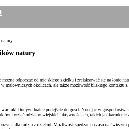
h
 natury
ników natury
można odpocząć od miejskiego zgiełku i zrelaksować się na łonie natur
 w malowniczych okolicach, ale także możliwość bliskiego kontaktu z 
ne warunki i indywidualne podejście do gości. Nocując w gospodarstw
w i wziąć udział w wiejskich aktywnościach, takich jak karmienie 
pozycja dla rodzin z dziećmi. Możliwość spędzania czasu na świeżym p