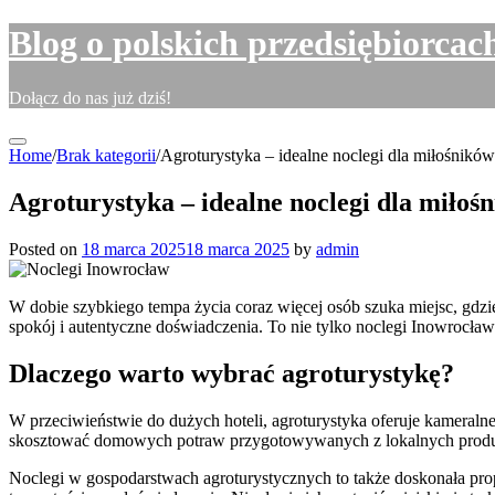
Skip
Blog o polskich przedsiębiorcac
to
content
Dołącz do nas już dziś!
Home
/
Brak kategorii
/
Agroturystyka – idealne noclegi dla miłośników
Agroturystyka – idealne noclegi dla miłoś
Posted on
18 marca 2025
18 marca 2025
by
admin
W dobie szybkiego tempa życia coraz więcej osób szuka miejsc, gdzie 
spokój i autentyczne doświadczenia. To nie tylko noclegi Inowrocław
Dlaczego warto wybrać agroturystykę?
W przeciwieństwie do dużych hoteli, agroturystyka oferuje kameral
skosztować domowych potraw przygotowywanych z lokalnych produktó
Noclegi w gospodarstwach agroturystycznych to także doskonała pro